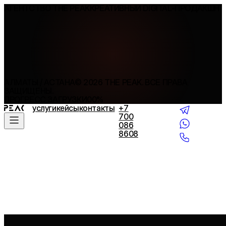
АГЕНТСТВО THE PEAK
КРЕАТИВНЫЙ DIGITAL-ПРОДАКШН
АЛМАТЫ / АСТАНА
©
2026
THE PEAK. ВСЕ ПРАВА
ЗАЩИЩЕНЫ.
ПРОГРЕСС ЗАГРУЗКИ
00
%
услуги
кейсы
контакты
+7
700
086
8608