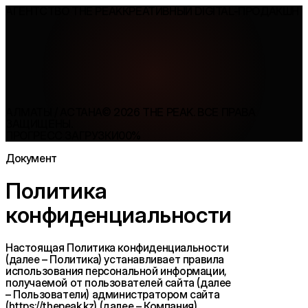
АГЕНТСТВО THE PEAK
КРЕАТИВНЫЙ DIGITAL-ПРОДАКШН
АЛМАТЫ / АСТАНА
©
2026
THE PEAK. ВСЕ ПРАВА
ЗАЩИЩЕНЫ.
ПРОГРЕСС ЗАГРУЗКИ
00
%
Документ
Политика
конфиденциальности
Настоящая Политика конфиденциальности
(далее – Политика) устанавливает правила
использования персональной информации,
получаемой от пользователей сайта (далее
– Пользователи) администратором сайта
(https://thepeak.kz) (далее – Компания).