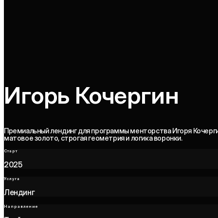
Игорь Кочергин
Премиальный лендинг для программы менторства Игоря Кочерг
матовое золото, строгая геометрия и логика воронки.
Старт
2025
Услуга
Лендинг
Направление