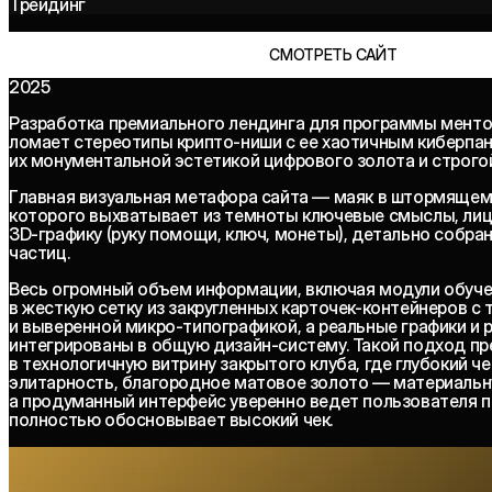
Трейдинг
СМОТРЕТЬ САЙТ
2025
Разработка премиального лендинга для программы менто
ломает стереотипы крипто-ниши с ее хаотичным киберпан
их монументальной эстетикой цифрового золота и строгой
Главная визуальная метафора сайта — маяк в штормящем 
которого выхватывает из темноты ключевые смыслы, лиц
3D-графику (руку помощи, ключ, монеты), детально собр
частиц.
Весь огромный объем информации, включая модули обучен
в жесткую сетку из закругленных карточек-контейнеров с
и выверенной микро-типографикой, а реальные графики и 
интегрированы в общую дизайн-систему. Такой подход пр
в технологичную витрину закрытого клуба, где глубокий ч
элитарность, благородное матовое золото — материальн
а продуманный интерфейс уверенно ведет пользователя по
полностью обосновывает высокий чек.