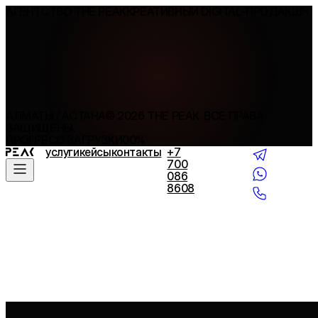
АГЕНТСТВО THE PEAK
КРЕАТИВНЫЙ DIGITAL-ПРОДАКШН
АЛМАТЫ / АСТАНА
©
2026
THE PEAK. ВСЕ ПРАВА
ЗАЩИЩЕНЫ.
ПРОГРЕСС ЗАГРУЗКИ
00
%
услуги
кейсы
контакты
+7
700
086
8608