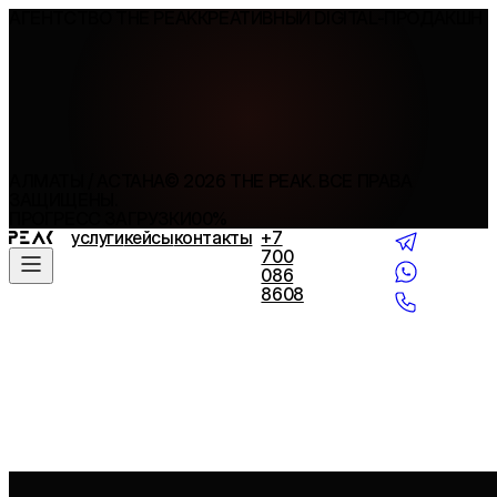
АГЕНТСТВО THE PEAK
КРЕАТИВНЫЙ DIGITAL-ПРОДАКШН
АЛМАТЫ / АСТАНА
©
2026
THE PEAK. ВСЕ ПРАВА
ЗАЩИЩЕНЫ.
ПРОГРЕСС ЗАГРУЗКИ
00
%
услуги
кейсы
контакты
+7
700
086
8608